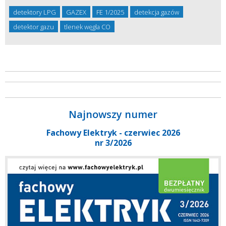
detektory LPG
GAZEX
FE 1/2025
detekcja gazów
detektor gazu
tlenek węgla CO
Najnowszy numer
Fachowy Elektryk - czerwiec 2026
nr 3/2026