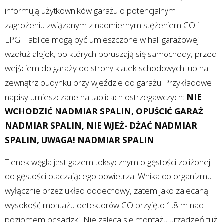
informują użytkowników garażu o potencjalnym
zagrożeniu związanym z nadmiernym stężeniem CO i
LPG. Tablice mogą być umieszczone w hali garażowej
wzdłuż alejek, po których poruszają się samochody, przed
wejściem do garaży od strony klatek schodowych lub na
zewnątrz budynku przy wjeździe od garażu. Przykładowe
napisy umieszczane na tablicach ostrzegawczych:
NIE
WCHODZIĆ NADMIAR SPALIN, OPUŚCIĆ GARAŻ
NADMIAR SPALIN, NIE WJEŻ- DŻAĆ NADMIAR
SPALIN, UWAGA! NADMIAR SPALIN
.
Tlenek węgla jest gazem toksycznym o gęstości zbliżonej
do gęstości otaczającego powietrza. Wnika do organizmu
wyłącznie przez układ oddechowy, zatem jako zalecaną
wysokość montażu detektorów CO przyjęto 1,8 m nad
poziomem posadzki. Nie zaleca się montażu urządzeń tuż