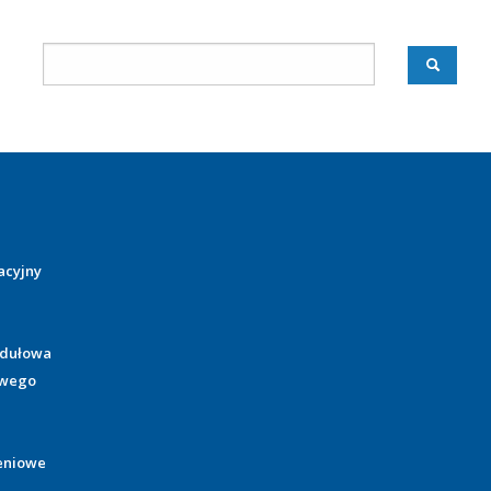
acyjny
odułowa
owego
eniowe