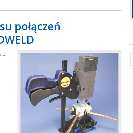
esu połączeń
ADWELD
uje