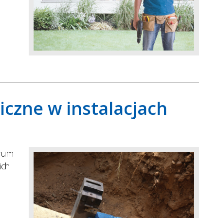
iczne w instalacjach
trum
ich