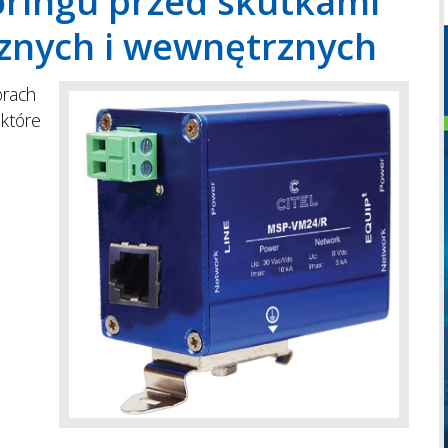
ringu przed skutkami
znych i wewnętrznych
orach
 które