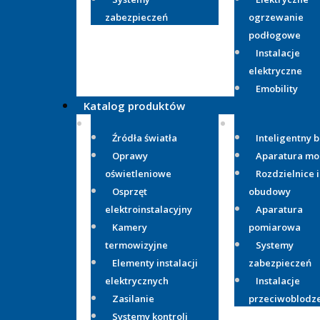
zabezpieczeń
ogrzewanie
podłogowe
Instalacje
elektryczne
Emobility
Katalog produktów
Źródła światła
Inteligentny 
Oprawy
Aparatura m
oświetleniowe
Rozdzielnice i
Osprzęt
obudowy
elektroinstalacyjny
Aparatura
Kamery
pomiarowa
termowizyjne
Systemy
Elementy instalacji
zabezpieczeń
elektrycznych
Instalacje
Zasilanie
przeciwoblodz
Systemy kontroli