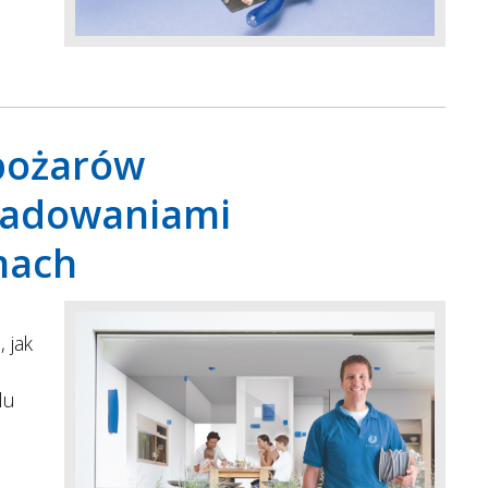
 pożarów
adowaniami
mach
u
 jak
lu