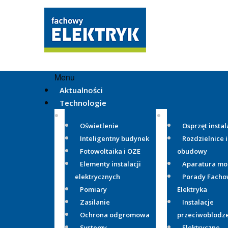
Menu
Aktualności
Technologie
Oświetlenie
Osprzęt instal
Inteligentny budynek
Rozdzielnice i
Fotowoltaika i OZE
obudowy
Elementy instalacji
Aparatura m
elektrycznych
Porady Fach
Pomiary
Elektryka
Zasilanie
Instalacje
Ochrona odgromowa
przeciwoblodz
Systemy
Elektryczne