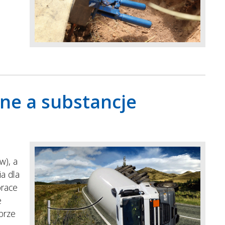
zne a substancje
w), a
a dla
prace
e
brze